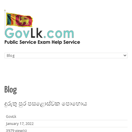
Skip to navigation
Skip to main content
Blog
දුරුතු පුර පසළොස්‌වක පොහොය
GovLk
January 17, 2022
3979 view(s)