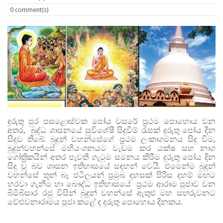
0 comment(s)
දුරුතු පුර පසළොස්වක පෝය වසරේ ප්‍රථම පොහොය වන
අතර, බුද්ධ ශාසනයේ සුවිශේෂී සිදුවීම් රැසක් දුරුතු පෝය දින
සිදුව තිබේ. බුදුන් වහන්සේගේ ප්‍රථම ලංකාගමනය සිදු වීම,
බුදුන්වහන්සේ මහියංගනයට වැඩම කර යක්ෂ සහ නාග
ගෝත්‍රිකයින් අතර පැවති ගැටුම සමනය කිරීම දුරුතු පෝය දින
සිදු වූ බව ශාසන ඉතිහාසයේ සඳහන් වෙයි. එමෙන්ම බුදුන්
වහන්සේ තුන් බෑ ජටිලයන් ප්‍රමුඛ දහසක් පිරිස දහම් මඟට
හරවා ගැනීම හා බෞද්ධ ඉතිහාසයේ ප්‍රථම ආරාම පූජාව වන
බිමිබිසාර රජු විසින් බුදුන් වහන්සේ ඇතුළු මහ සඟරුවනට
වේළුවනාරාමය පූජා කළේ ද දුරුතු පොහොය දිනකය.