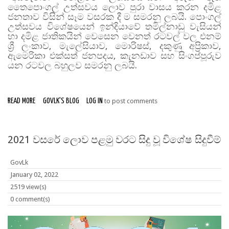
තෛපොංගල් උත්සවය ලොව පුරා වාසය කරන දමිළ
ජනතාව විසින් සෑම වසරක දී ම සමරනු ලබයි. පොංගල්
උත්සවය විශේෂයෙන් ඉන්දියාවේ තමිල්නාඩු වැසියන්
හා දමිළ ජාතිකයින් වෙසෙන වෙනත් රටවල් වල එනම්
ශ්‍රී ලංකාව, මැලේසියාව, මොරිෂස්, දකුණු අප්‍රිකාව,
ඇමෙරිකා එක්සත් ජනපදය, කැනඩාව සහ සිංගප්පූරුව
යන රටවල බහුලව සමරනු ලබයි.
READ MORE
ABOUT තෛපොංගල් - தைப்பொங்கல் - THAI PONGAL
GOVLK'S BLOG
LOG IN
to post comments
2021 වසරේ ලොව පළමු වරට සිදු වූ විශේෂ සිදුවීම්
GovLk
January 02, 2022
2519 view(s)
0 comment(s)