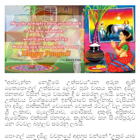
"අස්වැන්න නෙළීමේ උත්සවය"යන අරුත ඇති
තෛපොංගල් උත්සවය ලොව පුරා වාසය කරන දමිළ
ජනතාව විසින් සෑම වසරක දී ම සමරනු ලබයි. පොංගල්
උත්සවය විශේෂයෙන් ඉන්දියාවේ තමිල්නාඩු වැසියන්
හා දමිළ ජාතිකයින් වෙසෙන වෙනත් රටවල් වල එනම්
ශ්‍රී ලංකාව, මැලේසියාව, මොරිෂස්, දකුණු අප්‍රිකාව,
ඇමෙරිකා එක්සත් ජනපදය, කැනඩාව සහ සිංගප්පූරුව
යන රටවල බහුලව සමරනු ලබයි.
පොංගල් යන දමිළ වචනයේ අදහස වන්නේ "උතුර යාම