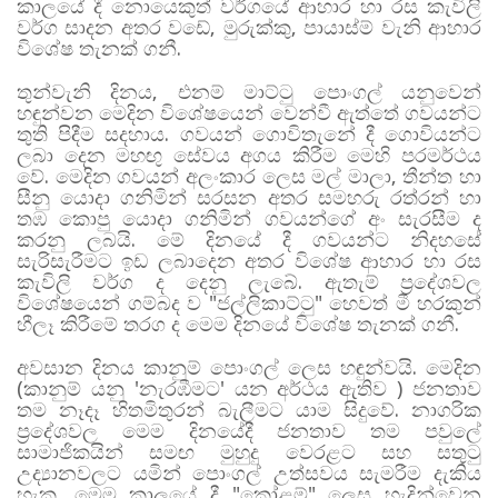
කාලයේ දී නොයෙකුත් වර්ගයේ ආහාර හා රස කැවිලි
වර්ග සාදන අතර වඩේ, මුරුක්කු, පායාස්ම් වැනි ආහාර
විශේෂ තැනක් ගනී.
තුන්වැනි දිනය, එනම් මාට්ටු පොංගල් යනුවෙන්
හඳුන්වන මෙදින විශේෂයෙන් වෙන්වී ඇත්තේ ගවයන්ට
තුති පිදීම සදහාය. ගවයන් ගොවිතැනේ දී ගොවියන්ට
ලබා දෙන මහඟු සේවය අගය කිරීම මෙහි පරමර්ථය
වේ. මෙදින ගවයන් අලංකාර ලෙස මල් මාලා, තීන්ත හා
සීනු යොදා ගනිමින් සරසන අතර සමහරු රත්රන් හා
තඹ කොපු යොදා ගනිමින් ගවයන්ගේ අං සැරසීම ද
කරනු ලබයි. මේ දිනයේ දී ගවයන්ට නිදහසේ
සැරිසැරීමට ඉඩ ලබාදෙන අතර විශේෂ ආහාර හා රස
කැවිලි වර්ග ද දෙනු ලැබේ. ඇතැම් ප්‍රදේශවල
විශේෂයෙන් ගම්බද ව "ජල්ලිකාට්ටු" හෙවත් මී හරකුන්
හීලෑ කිරීමේ තරග ද මෙම දිනයේ විශේෂ තැනක් ගනී.
අවසාන දිනය කානුම් පොංගල් ලෙස හඳුන්වයි. මෙදින
(කානුම් යනු 'නැරඹීමට' යන අර්ථය ඇතිව ) ජනතාව
තම නෑදෑ හිතමිතුරන් බැලීමට යාම සිදුවේ. නාගරික
ප්‍රදේශවල මෙම දිනයේදී ජනතාව තම පවුලේ
සාමාජිකයින් සමඟ මුහුදු වෙරළට සහ සතුටු
උද්‍යානවලට යමින් පොංගල් උත්සවය සැමරීම දැකිය
හැක. මෙම කාලයේ දී "කෝළම්" ලෙස හැදින්වෙන