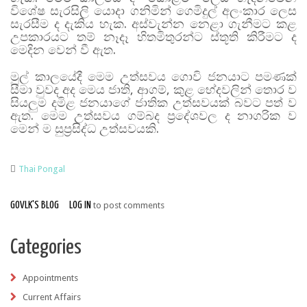
විශේෂ සැරසිලි යොදා ගනිමින් ගෙමිදුල් අලංකාර ලෙස
සැරසීම ද දැකිය හැක. අස්වැන්න නෙළා ගැනීමට කළ
උපකාරයට තම් නෑදෑ හිතමිතුරන්ට ස්තූති කිරීමට ද
මෙදින වෙන් වී ඇත.
මුල් කාලයේදී මෙම උත්සවය ගොවි ජනයාට පමණක්
සීමා වුවද අද මෙය ජාති, ආගම්, කුළ භේදවලින් තොර ව
සියලුම දමිළ ජනයාගේ ජාතික උත්සවයක් බවට පත් ව
ඇත. මෙම උත්සවය ගම්බද ප්‍රදේශවල ද නාගරික ව
මෙන් ම සුප්‍රසිද්ධ උත්සවයකි.
Thai Pongal
GOVLK'S BLOG
LOG IN
to post comments
Categories
Appointments
Current Affairs