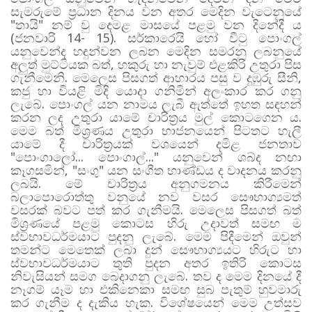
සැමරුමේ ප්‍රධාන දිනය වන අතර මෙදින වැටෙනුයේ
"තායි" නම් වු දෙමළ මාසයේ පළමු වන දිනේදී ය
(ජනවාරි 14- 15). සර්කාරෙයි හෝ වීටු පොංගල්
යනුවෙන්ද හඳුන්වන ලබන මෙදින සමරනු ලබනුයේ
අලුත් මුට්ටියක බත්, හකුරු හා නැවුම් එළකිරි උතුරා පිස
ගැනීමෙනි. මෙලෙස පිසගත් ආහාරය පසු ව දුඹුරු සීනි,
කජු හා වියළි මිදි යොදා ගනිමින් අලංකාර කර ගනු
ලැබේ. පොංගල් යන නාමය ලැබී ඇත්තේ ඉහත සඳහන්
කරන ලද උතුරා යාමේ චාරිත්‍රය මුල් කොටගෙන ය.
මෙම බත් මිශ්‍රණය උතුරා භාජනයෙන් පිටතට හැලී
යාමේ දී චාරිත්‍රයක් වශයෙන් දමිළ ජනතාව
"පොංගාලෝ... පොංගාල්..." යනුවෙන් ශබ්ද නඟා
කෑගසමින්, "සංගු" යන සංගීත භාණ්ඩය ද වාදනය කරනු
ලබයි. මේ චාරිත්‍රය අනුගමනය කිරීමෙන්
බලාපොරොත්තු වනුයේ නව වසර සෞභාග්‍යමත්
වසරක් බවට පත් කර ගැනීමයි. මෙලෙස පිසගත් බත්
මිශ්‍රණයේ පළමු කොටස හිරු උදාවත් සමඟ ම
ස්වභාවධර්මයාට පුදනු ලැබේ. මෙම පිදීමෙන් ඔවුන්
තමන්ට මෙතෙක් ලබා දුන් සෞභාග්‍යයට හිරුට හා
ස්වභාවධර්මයාට තුති පුදන අතර ඉතිරි කොටස
නිවැසියන් සමග බෙදාගනු ලැබේ. තව ද මෙම දිනයේ දී
නෑගම් යෑම හා එකිනෙකා සමඟ සුබ පැතුම් හුවමාරු
කර ගැනීම ද දැකිය හැක. විශේෂයෙන් මෙම උත්සව