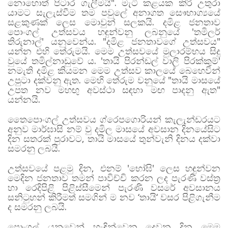
නොහොත් පිටාර ගැලීමයි". මැටි කළයක කිරි උතුරා
යාමට සැලැස්වීම තම පවුලේ අනාගත සෞභාග්‍යයේ
සළකුණක් ලෙස මොවුන් සලකයි. දමිළ ජනතාව
පොංගල් උත්සවය හඳුන්වනු ලබනුයේ 'තමිලර්
තිරුනාල්' යනුවෙන්ය. "දමිළ ජනතාවගේ උත්සවය"
යන්න එහි තේරුමයි. මෙම උත්සවයේ මුලාරම්භය සිදු
වුයේ තමිල්නාඩුවේ ය. 'තායි පිරන්ඩල් වාලි පිරක්කුම්'
නමැති දමිළ කියමන මෙම උත්සව කාලයේ බෙහෙවින්
උපුටා දක්වනු ඇත. මෙහි තේරුම වනුයේ "තායි මාසයේ
උපත නව මහඟු අවස්ථා සඳහා මඟ පාදනු ඇත"
යන්නයි.
තෛපොංගල් උත්සවය ග්රෙපගොරියන් කැලැන්ඩරයට
අනුව මාර්ඝාසි නම් වු දමිල මාසයේ අවසාන දිනයේ
සිට
දින සතරක් පුරාවට, තායි මාසයේ තුන්වැනි දිනය දක්වා
සමරනු ලබයි.
උත්සවයේ පළමු දින, එනම් 'භෝඝි' ලෙස හඳුන්වන
මෙදින ජනතාව තමන් පාවිච්චි කරන ලද පැරණි වස්ත්‍ර
හා රෙදිපිළි පිළිස්සීමෙන් පැරණි වසරේ අවසානය
සනිටුහන් කිරීමත් සමගින් ම නව ‘තායි‘ වසර පිළිගැනීම
ද සමරනු ලබයි.
පොංගල් යනුවෙන් හැඳින්වෙන දෙවන දින මෙම